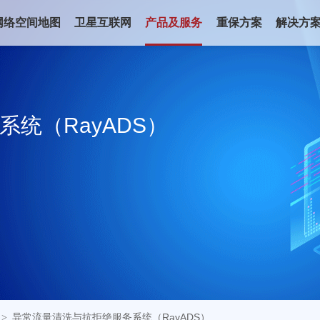
网络空间地图
卫星互联网
产品及服务
重保方案
解决方
系
统
（
R
a
y
A
D
S
）
异常流量清洗与抗拒绝服务系统（RayADS）
>