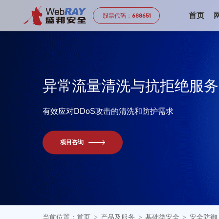
首页
股票代码：
688651
异
常
流
量
清
洗
与
抗
拒
绝
服
务
有效应对DDoS攻击的清洗和防护需求
项目咨询
当前位置：
首页
产品及服务
基础类安全
安全防御
>
>
>