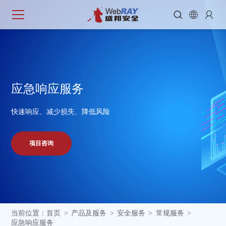



应
急
响
应
服
务
快速响应、减少损失、降低风险
项目咨询
当前位置：
首页
产品及服务
安全服务
常规服务
>
>
>
>
应急响应服务