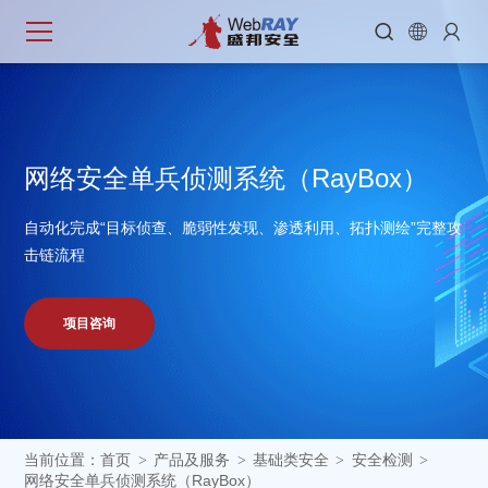



网
络
安
全
单
兵
侦
测
系
统
（
R
a
y
B
o
x
）
自动化完成“目标侦查、脆弱性发现、渗透利用、拓扑测绘”完整攻
击链流程
项目咨询
当前位置：
首页
产品及服务
基础类安全
安全检测
>
>
>
>
网络安全单兵侦测系统（RayBox）