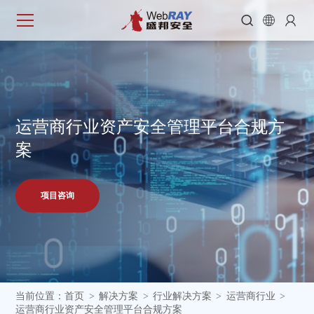



运
营
商
行
业
资
产
安
全
管
理
平
台
合
规
方
案
项目咨询
当前位置：
首页
解决方案
行业解决方案
运营商行业
>
>
>
>
运营商行业资产安全管理平台合规方案