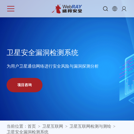



卫
星
安
全
漏
洞
检
测
系
统
为用户卫星通信网络进行安全风险与漏洞探测分析
项目咨询
当前位置：
首页
卫星互联网
卫星互联网检测与测绘
>
>
>
卫星安全漏洞检测系统