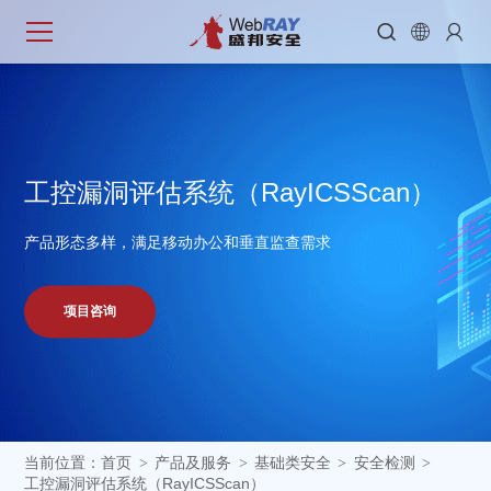



工
控
漏
洞
评
估
系
统
（
R
a
y
I
C
S
S
c
a
n
）
产品形态多样，满足移动办公和垂直监查需求
项目咨询
当前位置：
首页
产品及服务
基础类安全
安全检测
>
>
>
>
工控漏洞评估系统（RayICSScan）