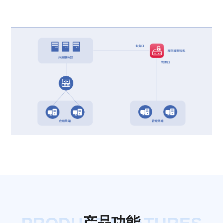
产
品
功
能