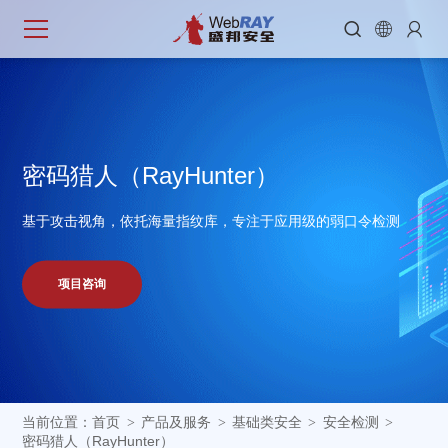



密
码
猎
人
（
R
a
y
H
u
n
t
e
r
）
基于攻击视角，依托海量指纹库，专注于应用级的弱口令检测
项目咨询
当前位置：
首页
产品及服务
基础类安全
安全检测
>
>
>
>
密码猎人（RayHunter）