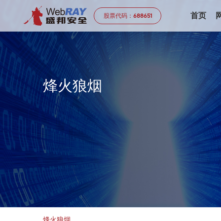
首页
股票代码：
688651
烽
火
狼
烟
烽火狼烟