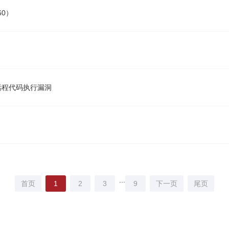
60）
在未授权远程代码执行漏洞
...
首页
1
2
3
9
下一页
尾页