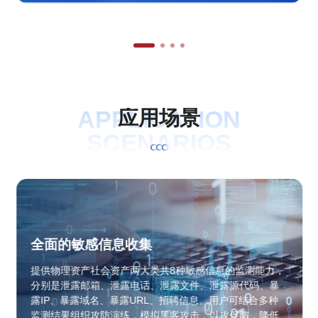
APPLICATION
应
用
场
景
SCENARIOS
全面的敏感信息收集
提供物理资产社会资产两大类共8种敏感信息的监测能力，
分别是泄露邮箱、泄露电话、泄露文件、泄露源代码、暴
露IP、暴露域名、暴露URL、招聘信息。用户可结合多种
监测结果组织攻防演练，模拟黑客攻击，以攻促防，降低