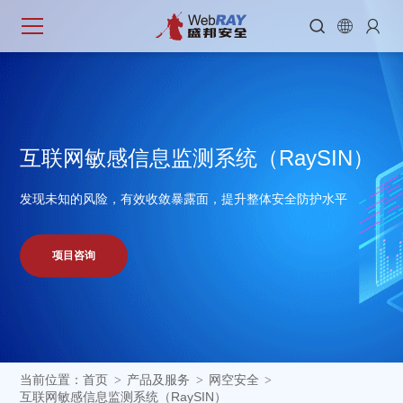



互
联
网
敏
感
信
息
监
测
系
统
（
R
a
y
S
I
N
）
发现未知的风险，有效收敛暴露面，提升整体安全防护水平
项目咨询
当前位置：
首页
产品及服务
网空安全
>
>
>
互联网敏感信息监测系统（RaySIN）