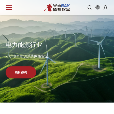



电
力
能
源
行
业
守护电力能源系统网络安全
项目咨询