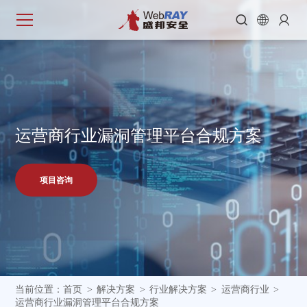



运
营
商
行
业
漏
洞
管
理
平
台
合
规
方
案
项目咨询
当前位置：
首页
解决方案
行业解决方案
运营商行业
>
>
>
>
运营商行业漏洞管理平台合规方案