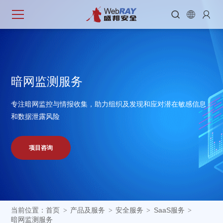



暗
网
监
测
服
务
专注暗网监控与情报收集，助力组织及发现和应对潜在敏感信息
和数据泄露风险
项目咨询
当前位置：
首页
产品及服务
安全服务
SaaS服务
>
>
>
>
暗网监测服务