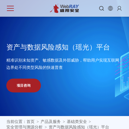



资
产
与
数
据
风
险
感
知
（
瑶
光
）
平
台
精准识别未知资产、敏感数据及外部威胁，帮助用户实现互联网
边界处不同类型风险的快速普查
项目咨询
当前位置：
首页
产品及服务
基础类安全
>
>
>
安全管理与溯源分析
资产与数据风险感知（瑶光）平台
>