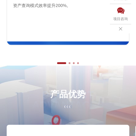
资产查询模式效率提升200%。

项目咨询

PRODUCT
产
品
优
势
ADVANTAGES