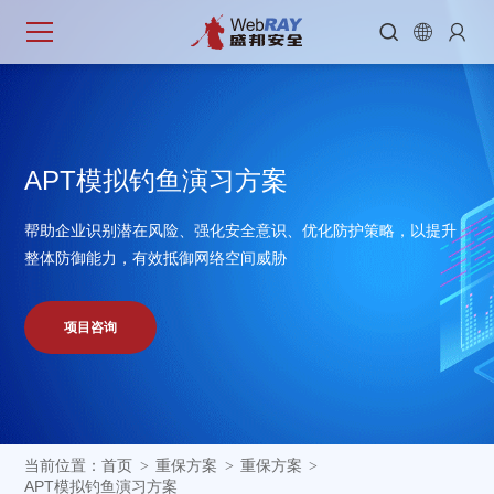



A
P
T
模
拟
钓
鱼
演
习
方
案
帮助企业识别潜在风险、强化安全意识、优化防护策略，以提升
整体防御能力，有效抵御网络空间威胁
项目咨询
当前位置：
首页
重保方案
重保方案
>
>
>
APT模拟钓鱼演习方案