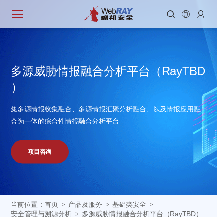



多
源
威
胁
情
报
融
合
分
析
平
台
（
R
a
y
T
B
D
）
集多源情报收集融合、多源情报汇聚分析融合、以及情报应用融
合为一体的综合性情报融合分析平台
项目咨询
当前位置：
首页
产品及服务
基础类安全
>
>
>
安全管理与溯源分析
多源威胁情报融合分析平台（RayTBD）
>