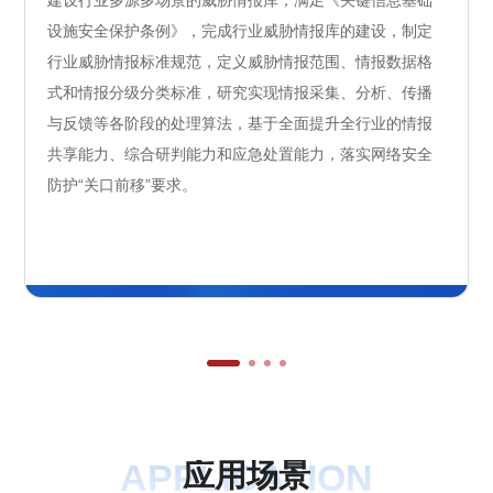
建设行业多源多场景的威胁情报库，满足《关键信息基础
设施安全保护条例》，完成行业威胁情报库的建设，制定
行业威胁情报标准规范，定义威胁情报范围、情报数据格
式和情报分级分类标准，研究实现情报采集、分析、传播
与反馈等各阶段的处理算法，基于全面提升全行业的情报
共享能力、综合研判能力和应急处置能力，落实网络安全
防护“关口前移”要求。
APPLICATION
应
用
场
景