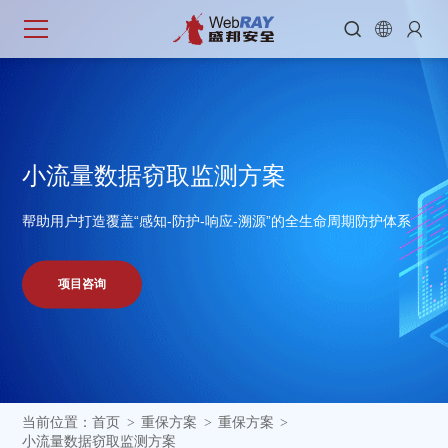



小
流
量
数
据
窃
取
监
测
方
案
帮助用户打造覆盖“感知-防护-响应-溯源”的全生命周期防护体系
项目咨询
当前位置：
首页
重保方案
重保方案
>
>
>
小流量数据窃取监测方案