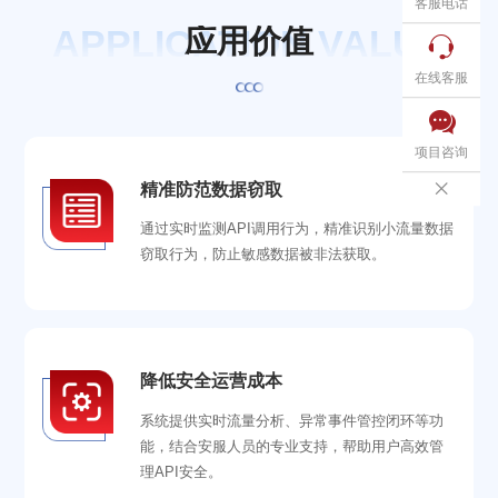
客服电话
APPLICATION VALUE
应
用
价
值

在线客服

项目咨询
精准防范数据窃取

通过实时监测API调用行为，精准识别小流量数据
窃取行为，防止敏感数据被非法获取。
降低安全运营成本
系统提供实时流量分析、异常事件管控闭环等功
能，结合安服人员的专业支持，帮助用户高效管
理API安全。