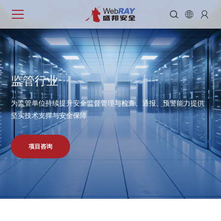



监
管
行
业
为监管单位持续提升安全监督管理与检查、通报、预警能力提供
坚实技术支撑与安全保障
项目咨询