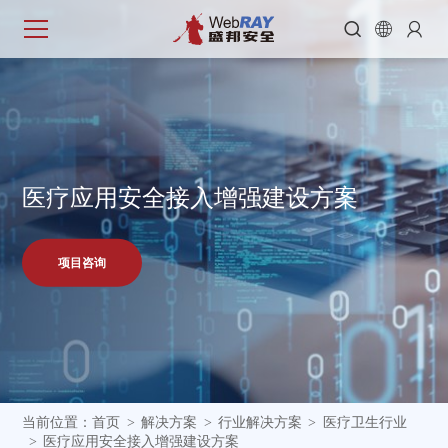



医
疗
应
用
安
全
接
入
增
强
建
设
方
案
项目咨询
当前位置：
首页
解决方案
行业解决方案
医疗卫生行业
>
>
>
医疗应用安全接入增强建设方案
>