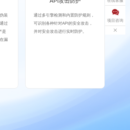
API攻击防护
在线客服

伪装
通过多引擎检测和内置防护规则，
包括
项目咨询
通过
可识别各种针对API的安全攻击，
护、

产是
并对安全攻击进行实时防护。
在漏