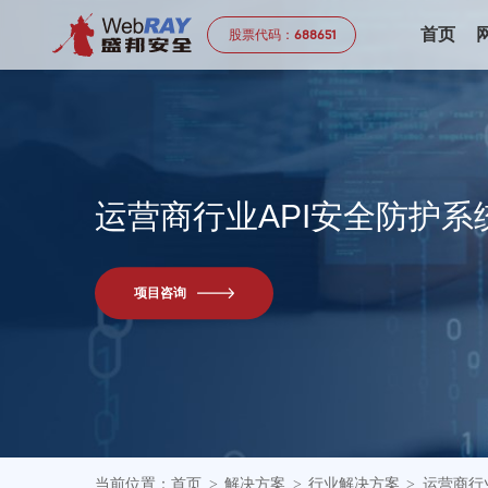
首页
股票代码：
688651
运
营
商
行
业
A
P
I
安
全
防
护
系
项目咨询
当前位置：
首页
解决方案
行业解决方案
运营商行
>
>
>