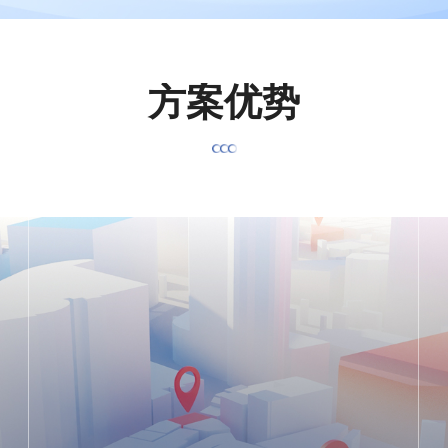
方
案
优
势