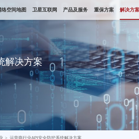
网络空间地图
卫星互联网
产品及服务
重保方案
解决方
统
解
决
方
案
业
运营商行业API安全防护系统解决方案
>