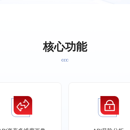
核
心
功
能