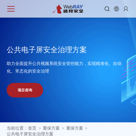



公
共
电
子
屏
安
全
治
理
方
案
助力全面提升公共视频系统安全管控能力，实现精准化、自动
化、常态化的安全治理
项目咨询
当前位置：
首页
重保方案
重保方案
>
>
>
公共电子屏安全治理方案