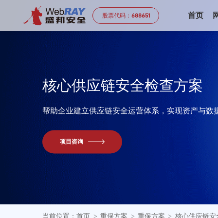
首页
股票代码：
688651
核
心
供
应
链
安
全
检
查
方
案
帮助企业建立供应链安全运营体系，实现资产与数
项目咨询
当前位置：
首页
重保方案
重保方案
核心供应链安
>
>
>