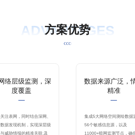
ADVANTAGES
方
案
优
势
网络层级监测，深
数据来源广泛，
度覆盖
精准
止关注表网，同时结合深网、
集成5大网络空间测绘数据
网数据发现机制，实现深层级
56个敏感信息源，以及
与威胁情报的精准关联;及
11000+暗网监测节点，确