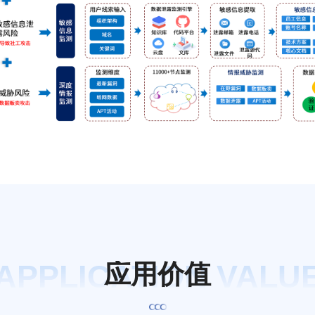
APPLICATION VALU
应
用
价
值