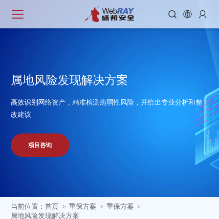



属
地
风
险
发
现
解
决
方
案
高效识别网络资产，精准检测脆弱性风险，并给出专业分析和整
改建议
项目咨询
当前位置：
首页
重保方案
重保方案
>
>
>
属地风险发现解决方案