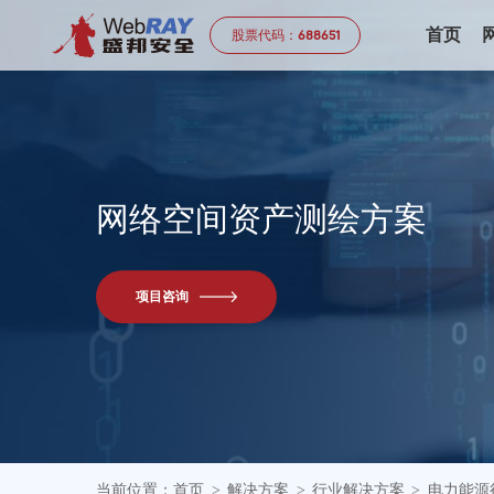
首页
股票代码：
688651
网
络
空
间
资
产
测
绘
方
案
项目咨询
当前位置：
首页
解决方案
行业解决方案
电力能源
>
>
>