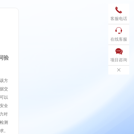

客服电话

在线客服

洞验
项目咨询

该方
据交
可以
危安全
能力对
检测
求。