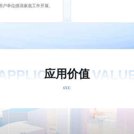
用户单位摸清家底工作开展。
APPLICATION VALU
应
用
价
值