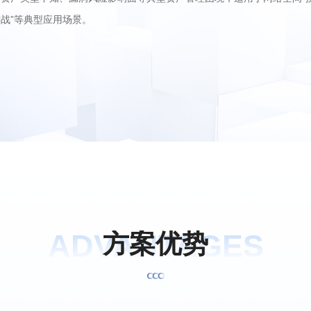
战”等典型应用场景。
ADVANTAGES
方
案
优
势