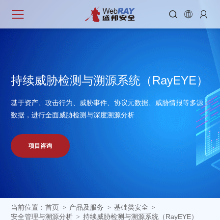



持
续
威
胁
检
测
与
溯
源
系
统
（
R
a
y
E
Y
E
）
基于资产、攻击行为、威胁事件、协议元数据、威胁情报等多源
数据，进行全面威胁检测与深度溯源分析
项目咨询
当前位置：
首页
产品及服务
基础类安全
>
>
>
安全管理与溯源分析
持续威胁检测与溯源系统（RayEYE）
>