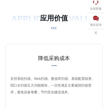

在线客服
APPLICATION VALUE
应
用
价
值

项目咨询

降低采购成本
支持系统扫描、Web扫描、数据库扫描、基线配置核查、
弱口令扫描五大功能模块，一次性满足主要漏洞扫描需
求，避免设备堆叠，节约安全建设成本。