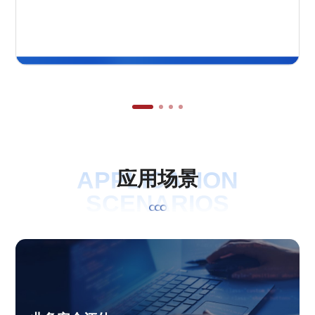
APPLICATION
应
用
场
景
SCENARIOS