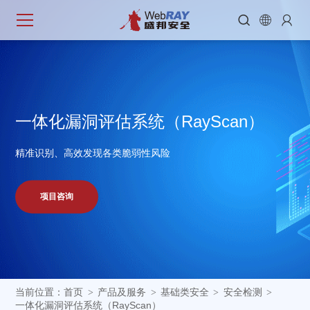



一
体
化
漏
洞
评
估
系
统
（
R
a
y
S
c
a
n
）
精准识别、高效发现各类脆弱性风险
项目咨询
当前位置：
首页
产品及服务
基础类安全
安全检测
>
>
>
>
一体化漏洞评估系统（RayScan）