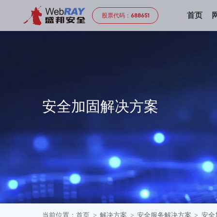
首页
股票代码：
688651
安
全
加
固
解
决
方
案
当前位置：
首页
解决方案
安全服务解决方案
安全
>
>
>