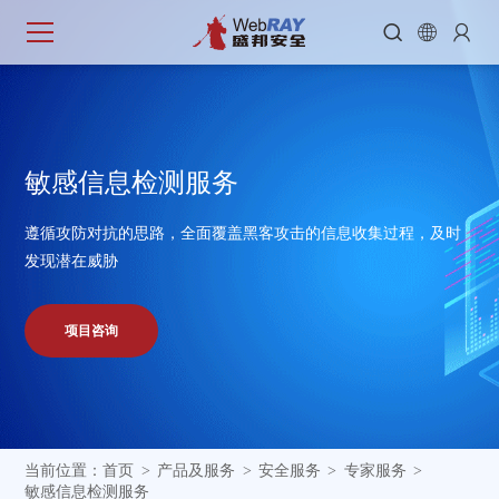



敏
感
信
息
检
测
服
务
遵循攻防对抗的思路，全面覆盖黑客攻击的信息收集过程，及时
发现潜在威胁
项目咨询
当前位置：
首页
产品及服务
安全服务
专家服务
>
>
>
>
敏感信息检测服务