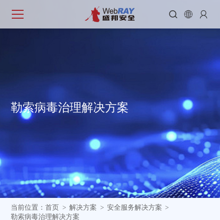



勒
索
病
毒
治
理
解
决
方
案
当前位置：
首页
解决方案
安全服务解决方案
>
>
>
勒索病毒治理解决方案