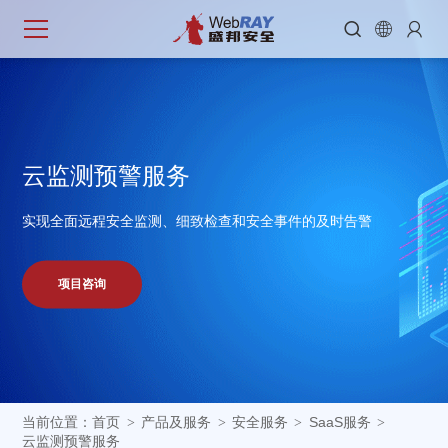



云
监
测
预
警
服
务
实现全面远程安全监测、细致检查和安全事件的及时告警
项目咨询
当前位置：
首页
产品及服务
安全服务
SaaS服务
>
>
>
>
云监测预警服务