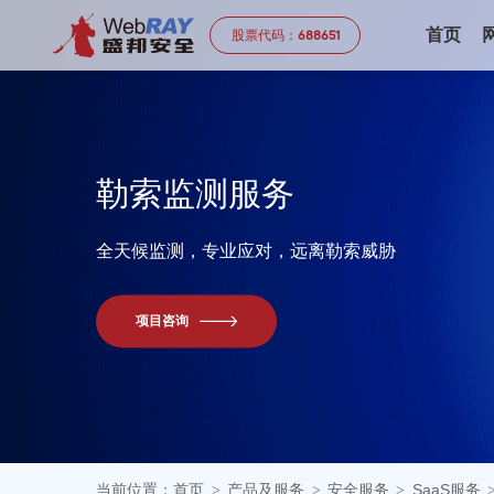
首页
股票代码：
688651
勒
索
监
测
服
务
全天候监测，专业应对，远离勒索威胁
项目咨询
当前位置：
首页
产品及服务
安全服务
SaaS服务
>
>
>